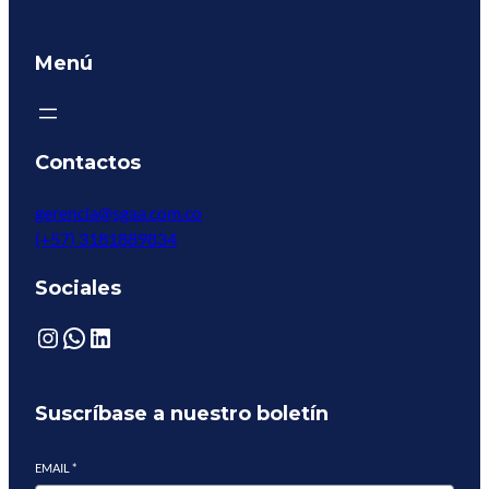
Menú
Contactos
gerencia@sgaa.com.co
(+57) 3181889834
Sociales
Suscríbase a nuestro boletín
Sofía
Asistente · SGAA
EMAIL
*